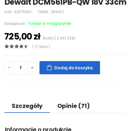
Dewalt DCM561PB-QW 18V 33cm
KOD:
82375582
FIRMA:
DEWALT
Towar w magazynie
Dostępność:
725,00 zł
Brutto ( Z VAT 23%)
( 71 Opini )
Dodaj do koszyka
Szczegóły
Opinie
(71)
Informacje o produkcie