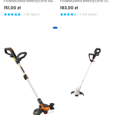
Podkaszarka elektryczna NAC TE55-DW 550W 30 cm
Podkaszarka elektryczna Sterwins 30cm 600W
151,00 zł
183,00 zł
(
39
Opinii )
(
106
Opinii )