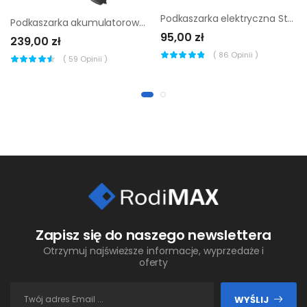
Podkaszarka elektryczna Sterwins EGT2-25.3 350W 25 cm
Podkaszarka akumulatorowa Worx 20V 30cm 2Ah
95,00 zł
239,00 zł
(
86
Opinii )
(
59
Opinii )
Zapisz się do naszego newslettera
Otrzymuj najświeższe informacje, wyprzedaże i
oferty
WYŚLIJ