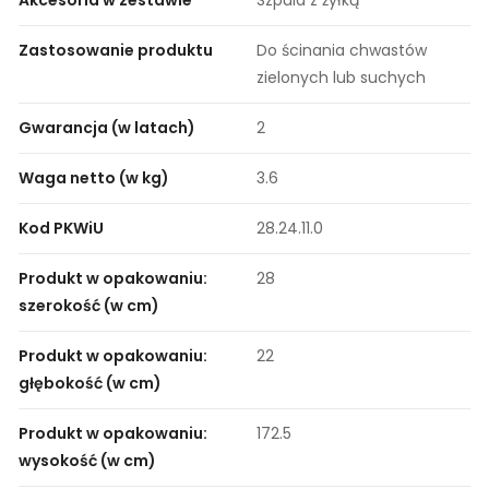
Akcesoria w zestawie
Szpula z żyłką
Zastosowanie produktu
Do ścinania chwastów
zielonych lub suchych
Gwarancja (w latach)
2
Waga netto (w kg)
3.6
Kod PKWiU
28.24.11.0
Produkt w opakowaniu:
28
szerokość (w cm)
Produkt w opakowaniu:
22
głębokość (w cm)
Produkt w opakowaniu:
172.5
wysokość (w cm)