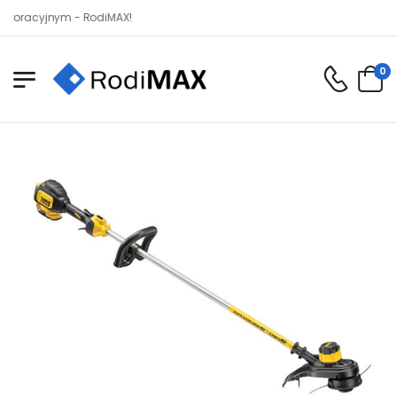
acyjnym - RodiMAX!
0