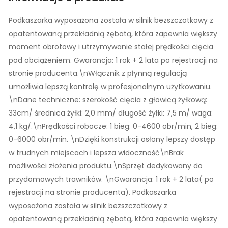
Podkaszarka wyposażona została w silnik bezszczotkowy z
opatentowaną przekładnią zębatą, która zapewnia większy
moment obrotowy i utrzymywanie stałej prędkości cięcia
pod obciążeniem. Gwarancja: 1 rok + 2 lata po rejestracji na
stronie producenta.\nWłącznik z płynną regulacją
umożliwia lepszą kontrolę w profesjonalnym użytkowaniu.
\nDane techniczne: szerokość cięcia z głowicą żyłkową:
33cm/ średnica żyłki: 2,0 mm/ długość żyłki: 7,5 m/ waga:
4,1 kg/.\nPrędkości robocze: 1 bieg: 0-4600 obr/min, 2 bieg:
0-6000 obr/min. \nDzięki konstrukcji osłony lepszy dostęp
w trudnych miejscach i lepsza widoczność\nBrak
możliwości złożenia produktu.\nSprzęt dedykowany do
przydomowych trawników. \nGwarancja: 1 rok + 2 lata( po
rejestracji na stronie producenta). Podkaszarka
wyposażona została w silnik bezszczotkowy z
opatentowaną przekładnią zębatą, która zapewnia większy