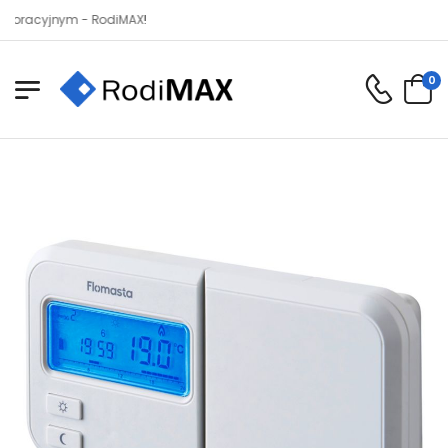
yjnym - RodiMAX!
0