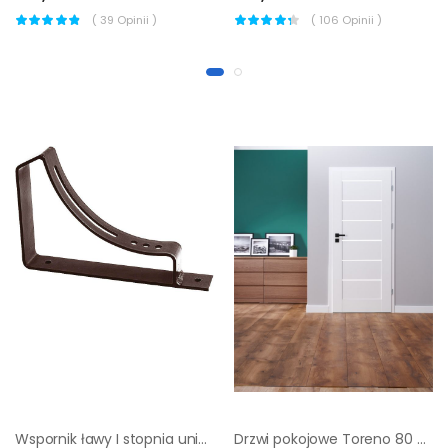
(
39
Opinii )
(
106
Opinii )
Wspornik ławy I stopnia uniwersalny brąz połysk
Drzwi pokojowe Toreno 80 prawe białe