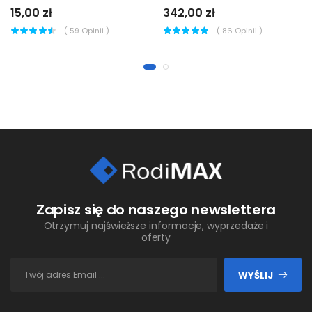
15,00 zł
342,00 zł
(
59
Opinii )
(
86
Opinii )
Zapisz się do naszego newslettera
Otrzymuj najświeższe informacje, wyprzedaże i
oferty
WYŚLIJ