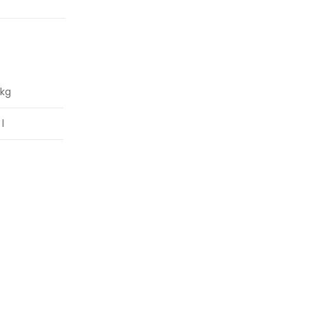
 kg
 l