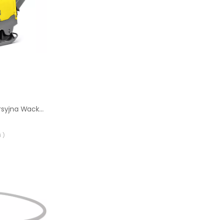
Zagęszczarka rewersyjna Wacker Neuson DPU 80 Lec770
 )