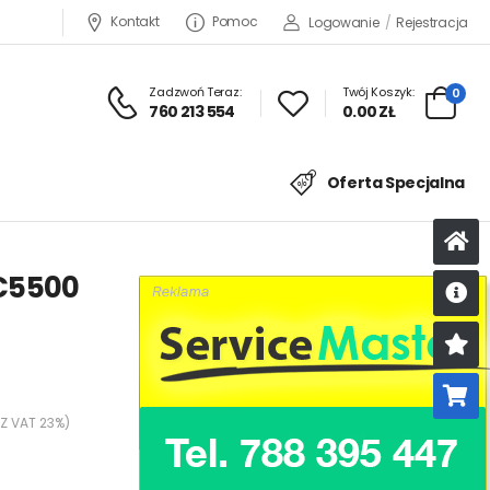
Kontakt
Pomoc
Logowanie
/
Rejestracja
Zadzwoń Teraz:
Twój Koszyk:
0
760 213 554
0.00 ZŁ
Oferta Specjalna
C5500
U
K
 Z VAT 23%)