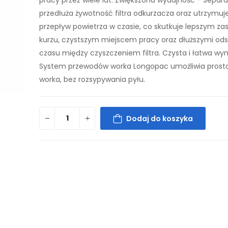
pracy przez wiele lat. Zwiększona wydajność - Separ
przedłuża żywotność filtra odkurzacza oraz utrzymuj
przepływ powietrza w czasie, co skutkuje lepszym z
kurzu, czystszym miejscem pracy oraz dłuższymi od
czasu między czyszczeniem filtra. Czysta i łatwa wy
System przewodów worka Longopac umożliwia pros
worka, bez rozsypywania pyłu.
Dodaj do koszyka