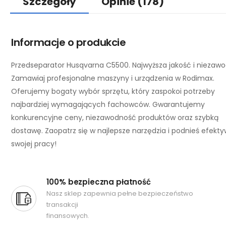
Szczegóły
Opinie
(178)
Informacje o produkcie
Przedseparator Husqvarna C5500. Najwyższa jakość i niezaw
Zamawiaj profesjonalne maszyny i urządzenia w Rodimax.
Oferujemy bogaty wybór sprzętu, który zaspokoi potrzeby
najbardziej wymagających fachowców. Gwarantujemy
konkurencyjne ceny, niezawodność produktów oraz szybką
dostawę. Zaopatrz się w najlepsze narzędzia i podnieś efekt
swojej pracy!
100% bezpieczna płatność
Nasz sklep zapewnia pełne bezpieczeństwo
transakcji
finansowych.