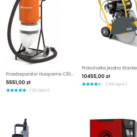
Przedseparator Husqvarna C3000
10455,00 zł
5551,00 zł
(
106
Opinii )
(
39
Opinii )