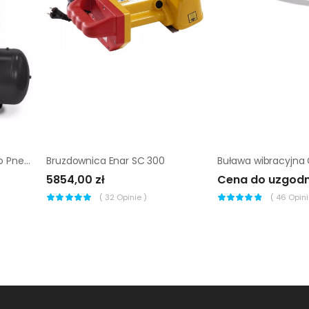
Sprężarka tłokowa Chicago Pneumatic CPRS 6500 B5900B FT
Bruzdownica Enar SC 300
5854,00 zł
Cena do uzgodn
(
32
Opinie )
(
46
Opinii