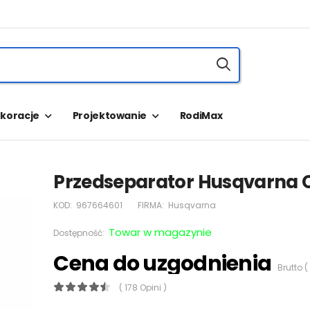
koracje
Projektowanie
RodiMax
Przedseparator Husqvarna 
KOD:
967664601
FIRMA:
Husqvarna
Towar w magazynie
Dostępność:
Cena do uzgodnienia
Brutto (
( 178 Opini )