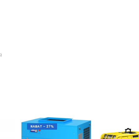
ą
RABAT - 27%