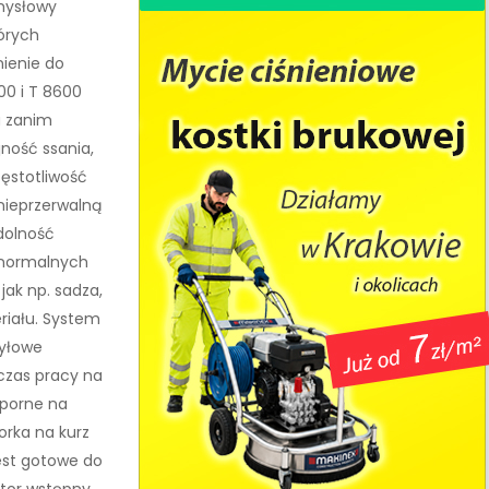
mysłowy
órych
nienie do
00 i T 8600
u zanim
ność ssania,
zęstotliwość
 nieprzerwalną
dolność
 normalnych
ak np. sadza,
eriału. System
pyłowe
czas pracy na
dporne na
orka na kurz
jest gotowe do