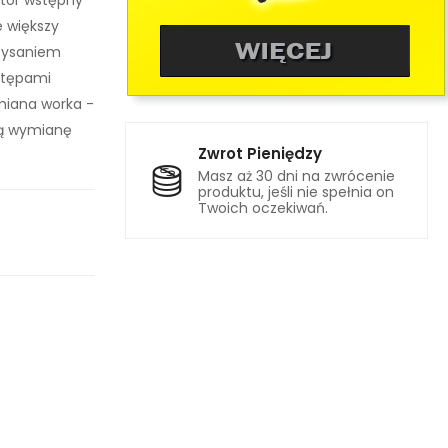
ator wstępny
e większy
asysaniem
stępami
miana worka -
tą wymianę
Zwrot Pieniędzy
Masz aż 30 dni na zwrócenie
produktu, jeśli nie spełnia on
Twoich oczekiwań.