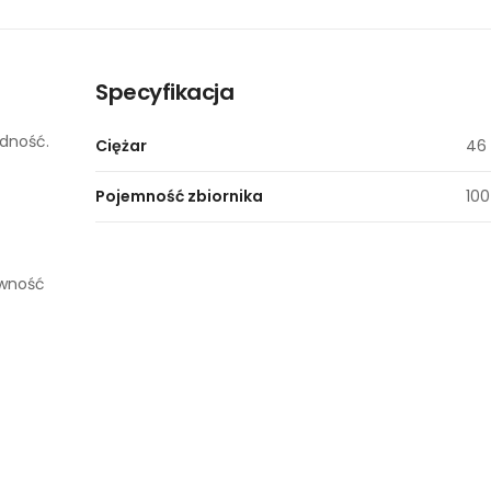
Specyfikacja
odność.
Ciężar
46
Pojemność zbiornika
100
ywność