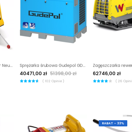
Przecinarka jezdna Wacker Neuson BFS 1350
Sprężarka śrubowa Gudepol GD-VSB11-3G 37/08 |
40471,00 zł
51398,00 zł
62746,00 zł
(
102
Opinie )
(
26
Opinii
RABAT - 33%