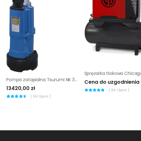
Pompa zatapialna Tsurumi NK 3-22L
Cena do uzgodnienia
13420,00 zł
(
86
Opinii )
(
59
Opinii )