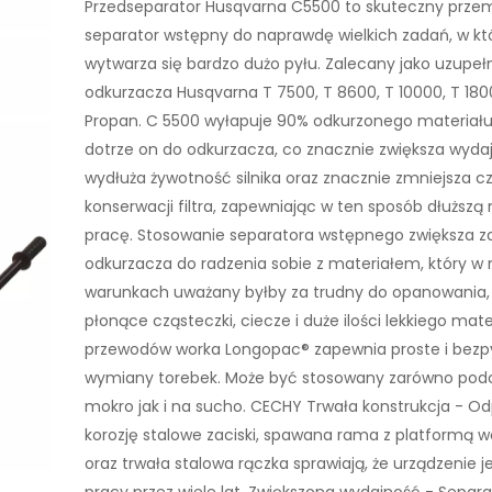
Przedseparator Husqvarna C5500 to skuteczny prze
separator wstępny do naprawdę wielkich zadań, w kt
wytwarza się bardzo dużo pyłu. Zalecany jako uzupeł
odkurzacza Husqvarna T 7500, T 8600, T 10000, T 180
Propan. C 5500 wyłapuje 90% odkurzonego materiał
dotrze on do odkurzacza, co znacznie zwiększa wydaj
wydłuża żywotność silnika oraz znacznie zmniejsza c
konserwacji filtra, zapewniając w ten sposób dłuższą
pracę. Stosowanie separatora wstępnego zwiększa z
odkurzacza do radzenia sobie z materiałem, który w
warunkach uważany byłby za trudny do opanowania, j
płonące cząsteczki, ciecze i duże ilości lekkiego mat
przewodów worka Longopac® zapewnia proste i bez
wymiany torebek. Może być stosowany zarówno pod
mokro jak i na sucho. CECHY Trwała konstrukcja - O
korozję stalowe zaciski, spawana rama z platformą w
oraz trwała stalowa rączka sprawiają, że urządzenie 