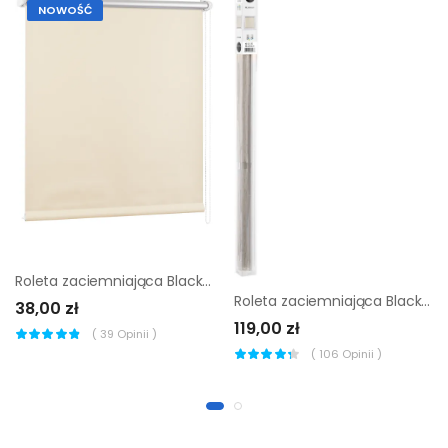
NOWOŚĆ
Roleta zaciemniająca Blackout 52 x 150 cm kremowa termoizolacyjna
Roleta zaciemniająca Blackout 80 x 160 cm beżowa ze strukturą Inspire
38,00 zł
119,00 zł
(
39
Opinii )
(
106
Opinii )