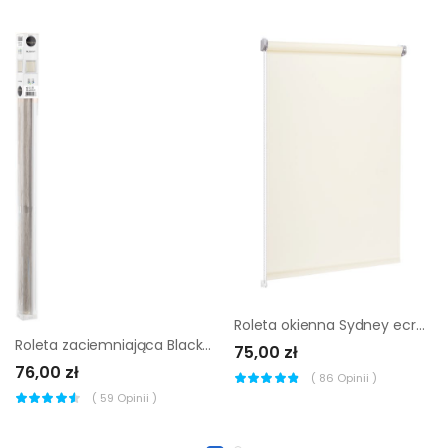
Roleta okienna Sydney ecru kremowa 100 x 150 cm Inspire
Roleta zaciemniająca Blackout 43 x 160 cm szara ze strukturą Inspire
75,00 zł
76,00 zł
(
86
Opinii )
(
59
Opinii )