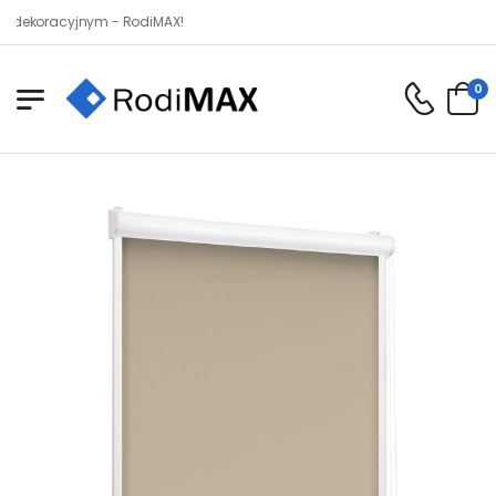
oracyjnym - RodiMAX!
0