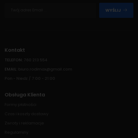
WYŚLIJ
Kontakt
TELEFON:
760 213 554
EMAIL:
biuro.rodimax@gmail.com
Pon - Niedz / 7:00 - 21:00
Obsługa Klienta
Formy płatności
Czas i koszty dostawy
Zwroty i reklamacje
Regulaminy