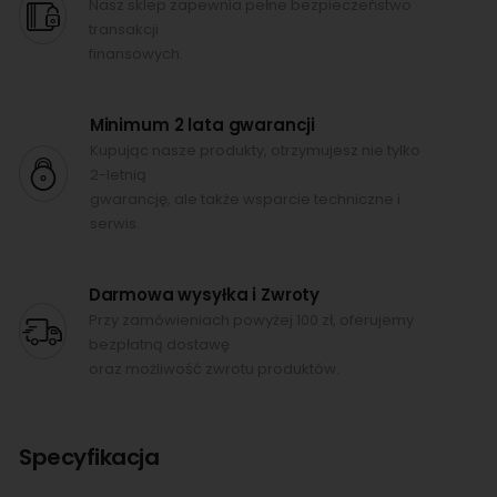
Nasz sklep zapewnia pełne bezpieczeństwo
transakcji
finansowych.
Minimum 2 lata gwarancji
Kupując nasze produkty, otrzymujesz nie tylko
2-letnią
gwarancję, ale także wsparcie techniczne i
serwis.
Darmowa wysyłka i Zwroty
Przy zamówieniach powyżej 100 zł, oferujemy
bezpłatną dostawę
oraz możliwość zwrotu produktów.
Specyfikacja