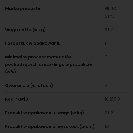
Marka produktu
BIURO
STYL
Waga netto (w kg)
2.57
Ilość sztuk w opakowaniu
1
Minimalny procent materiałów
0
pochodzących z recyklingu w produkcie
(w%)
Gwarancja (w latach)
2
Kod PKWiU
16.21.11.0
Produkt w opakowaniu: waga (w kg)
2.86
Produkt w opakowaniu: wysokość (w cm)
1.4