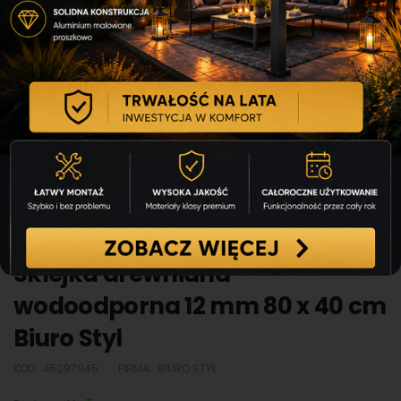
Sklejka drewniana
wodoodporna 12 mm 80 x 40 cm
Biuro Styl
KOD:
45297945
FIRMA:
BIURO STYL