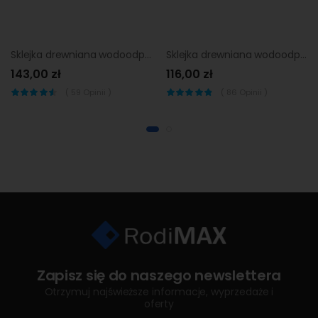
Sklejka drewniana wodoodporna 9 mm 80 x 40 cm Biuro Styl
Sklejka drewniana wodoodporna 9 mm 120 x 60 cm Biuro Styl
143,00 zł
116,00 zł
(
59
Opinii )
(
86
Opinii )
Zapisz się do naszego newslettera
Otrzymuj najświeższe informacje, wyprzedaże i
oferty