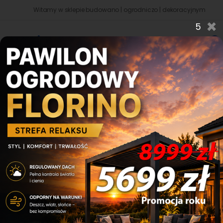
Witamy w sklepie budowano | ogrodniczo | dekoracyjnym - RodiMAX!
×
4
0