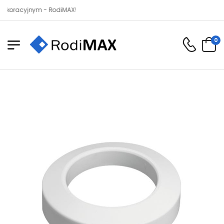
acyjnym - RodiMAX!
0