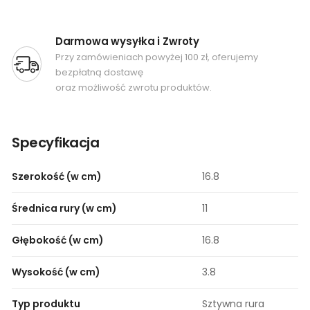
Darmowa wysyłka i Zwroty
Przy zamówieniach powyżej 100 zł, oferujemy
bezpłatną dostawę
oraz możliwość zwrotu produktów.
Specyfikacja
Szerokość (w cm)
16.8
Średnica rury (w cm)
11
Głębokość (w cm)
16.8
Wysokość (w cm)
3.8
Typ produktu
Sztywna rura