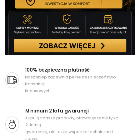
100% bezpieczna płatność
Nasz sklep zapewnia pełne bezpieczeństwo
transakcji
finansowych.
Minimum 2 lata gwarancji
Kupując nasze produkty, otrzymujesz nie tylko
2-letnią
gwarancję, ale także wsparcie techniczne i
serwis.