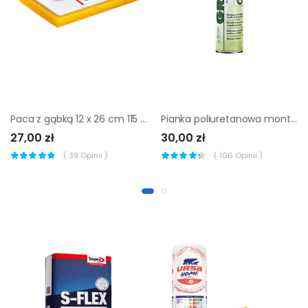
Paca z gąbką 12 x 26 cm 115 COMENSAL
Pianka poliuretanowa montażowa pistoletowa Greenq Ceresit 750 ml
27,00 zł
30,00 zł
(
39
Opinii )
(
106
Opinii )