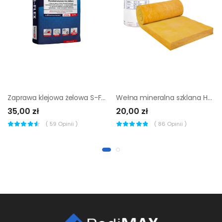
Zaprawa klejowa żelowa S-Flex szary 22,5 KG Sopro
Wełna mineralna szklana HOME 40 150 mm URSA
35,00 zł
20,00 zł
(
59
Opinii )
(
86
Opinii )