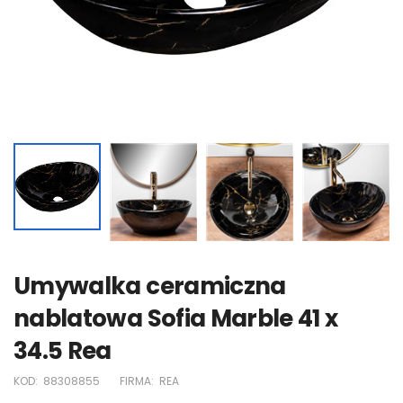
Umywalka ceramiczna
nablatowa Sofia Marble 41 x
34.5 Rea
KOD:
88308855
FIRMA:
REA