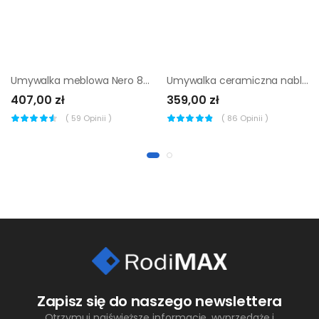
Umywalka meblowa Nero 80 Nas
Umywalka ceramiczna nablatowa Atena 40 x 33 Basaro
407,00 zł
359,00 zł
(
59
Opinii )
(
86
Opinii )
Zapisz się do naszego newslettera
Otrzymuj najświeższe informacje, wyprzedaże i