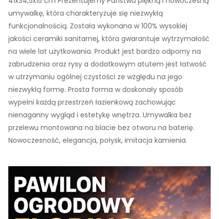
41x34,5x15 cm Prezentujemy Państwu piękną i nowoczesną
umywalkę, która charakteryzuje się niezwykłą
funkcjonalnością. Została wykonana w 100% wysokiej
jakości ceramiki sanitarnej, która gwarantuje wytrzymałość
na wiele lat użytkowania. Produkt jest bardzo odporny na
zabrudzenia oraz rysy a dodatkowym atutem jest łatwość
w utrzymaniu ogólnej czystości ze względu na jego
niezwykłą formę. Prosta forma w doskonały sposób
wypełni każdą przestrzeń łazienkową zachowując
nienaganny wygląd i estetykę wnętrza. Umywalka bez
przelewu montowana na blacie bez otworu na baterię.
Nowoczesność, elegancja, połysk, imitacja kamienia.