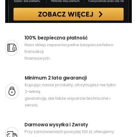
100% bezpieczna płatność
Nasz sklep zapewnia pełne bezpieczeństwo
transakcji
finansowych.
Minimum 2 lata gwarancji
Kupując nasze produkty, otrzymujesz nie tylko
2-letnią
gwarancję, ale także wsparcie techniczne i
serwis.
Darmowa wysyłka i Zwroty
Przy zamówieniach powyżej 100 zł, oferujemy