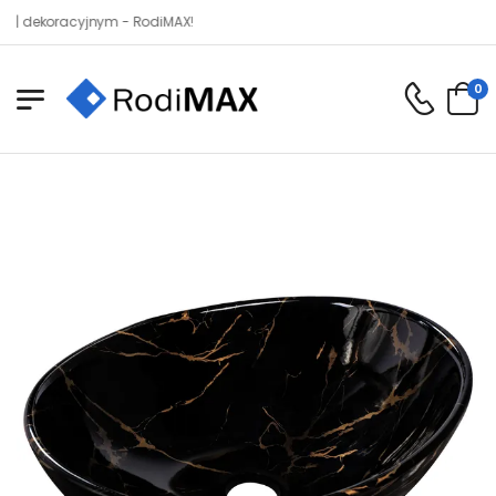
oracyjnym - RodiMAX!
0