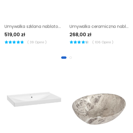
Umywalka szklana nablatowa Lum 02 Evg Trade
Umywalka ceramiczna nablatowa Studio 50 Sensea
519,00 zł
268,00 zł
(
39
Opinii )
(
106
Opinii )