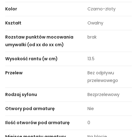
Kolor
Czarno-złoty
Kształt
Owalny
Rozstaw punktów mocowania
brak
umywalki (od xx do xx cm)
Wysokość rantu (w cm)
13.5
Przelew
Bez odpływu
przelewowego
Rodzaj syfonu
Bezprzelewowy
Otwory pod armaturę
Nie
Ilość otworów pod armaturę
0
Miejsce montażu armatury
Na blacie