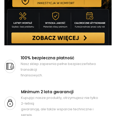
100% bezpieczna płatność
Nasz sklep zapewnia pełne bezpieczeństwo
transakcji
finansowych.
Minimum 2 lata gwarancji
Kupując nasze produkty, otrzymujesz nie tylko
2-letnią
gwarancję, ale także wsparcie techniczne i
serwis.