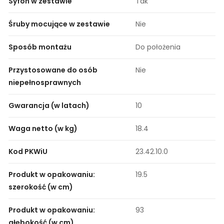
Syfon w zestawie
Tak
Śruby mocujące w zestawie
Nie
Sposób montażu
Do położenia
Przystosowane do osób
Nie
niepełnosprawnych
Gwarancja (w latach)
10
Waga netto (w kg)
18.4
Kod PKWiU
23.42.10.0
Produkt w opakowaniu:
19.5
szerokość (w cm)
Produkt w opakowaniu:
93
głębokość (w cm)