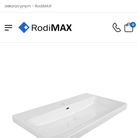
oracyjnym - RodiMAX!
0