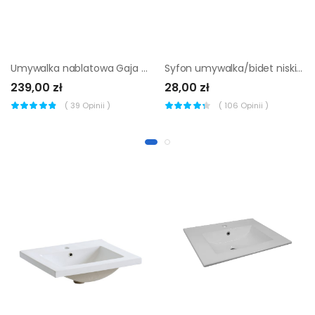
Umywalka nablatowa Gaja 35 x 22 x 11 Comad
Syfon umywalka/bidet niski MCALPINE
239,00 zł
28,00 zł
(
39
Opinii )
(
106
Opinii )