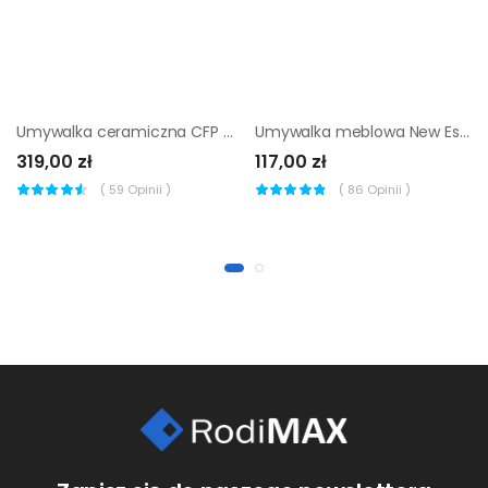
Umywalka ceramiczna CFP 9060 60 x 46 Z/O Comad
Umywalka meblowa New Essential 61 X 46 Sensea
319,00 zł
117,00 zł
(
59
Opinii )
(
86
Opinii )