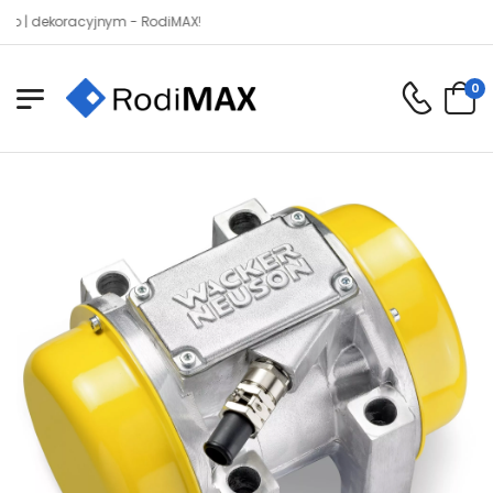
dekoracyjnym - RodiMAX!
0