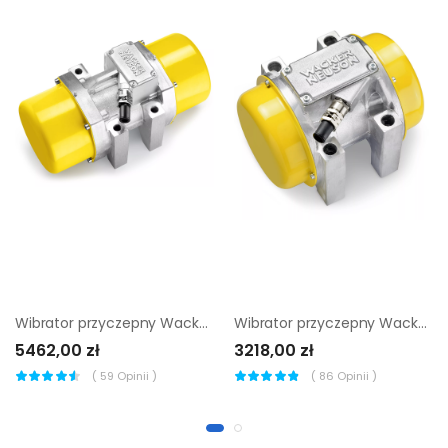
Wibrator przyczepny Wacker Neuson AR 75/3/400
Wibrator przyczepny Wacker Neuson AR 53/6/250
5462,00 zł
3218,00 zł
(
59
Opinii )
(
86
Opinii )