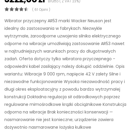
Brutto ( Z VAT 23%)
( 61 Opini )
Wibrator przyczepny AR53 marki Wacker Neuson jest
idealny do zastosowania w fabrykach. Niezwykle
wytrzymałe, żaroodporne uzwojenia silnika elektrycznego
odporne na wibracje umożliwiają zastosowanie AR53 nawet
w najtrudniejszych warunkach pracy do długotrwałych
zadań. Oferta dotyczy tylko wibratora przyczepnego -
odpowiedni kabel zasilający należy dokupić oddzielnie. Opis
wariantu: Wibracje 9 000 rpm, napięcie 42 V zalety Silne i
niezawodne funkcjonowanie Wysoka niezawodność pracy i
długi okres eksploatacyjny z powodu bardzo wytrzymałej
konstrukcji Dokładna regulacja sił odśrodkowych poprzez
regulowane mimośrodkowe krążki obciążnikowe Konstrukcja
odporna na wibracje Brak konieczności konserwacji —
nasmarowanie nie jest konieczne; urządzenie zawiera
dożywotnio nasmarowane łożyska kulkowe