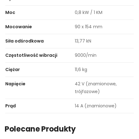
Moc
0,8 kW / 1 KM
Mocowanie
90 x 154 mm
Siła odśrodkowa
13,77 kN
Częstotliwość wibracji
9000/min
Ciężar
11,6 kg
Napięcie
42 V (znamionowe,
trójfazowe)
Prąd
14 A (znamionowe)
Polecane Produkty