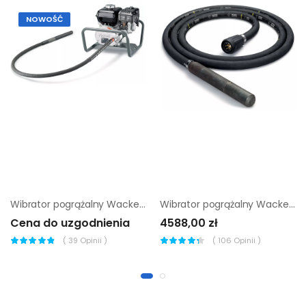
NOWOŚĆ
Wibrator pogrążalny Wacker Neuson HMS-Set 3A7
Wibrator pogrążalny Wacker Neuson IRflex 38/230/05 r
Cena do uzgodnienia
4588,00 zł
(
39
Opinii )
(
106
Opinii )