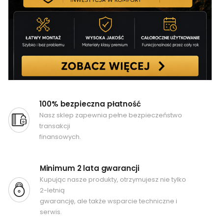
100% bezpieczna płatność
Nasz sklep zapewnia pełne bezpieczeństwo
transakcji
finansowych.
Minimum 2 lata gwarancji
Kupując nasze produkty, otrzymujesz nie tylko
2-letnią
gwarancję, ale także wsparcie techniczne i
serwis.