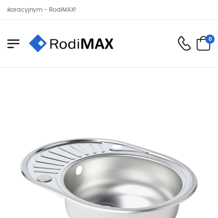
acyjnym - RodiMAX!
0