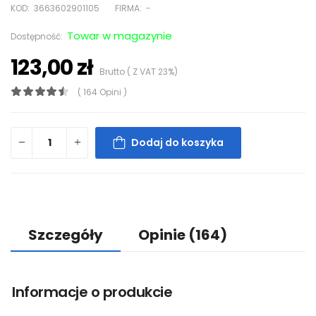
KOD:
3663602901105
FIRMA:
-
Towar w magazynie
Dostępność:
123,00 zł
Brutto ( Z VAT 23%)
( 164 Opini )
Dodaj do koszyka
Szczegóły
Opinie
(164)
Informacje o produkcie