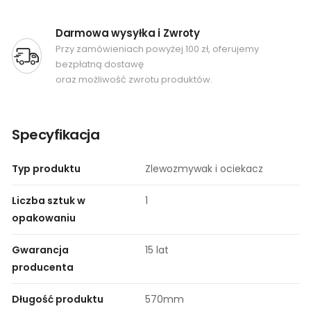
Darmowa wysyłka i Zwroty
Przy zamówieniach powyżej 100 zł, oferujemy
bezpłatną dostawę
oraz możliwość zwrotu produktów.
Specyfikacja
Typ produktu
Zlewozmywak i ociekacz
Liczba sztuk w
1
opakowaniu
Gwarancja
15 lat​
producenta
Długość produktu
570mm