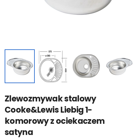
Zlewozmywak stalowy
Cooke&Lewis Liebig 1-
komorowy z ociekaczem
satyna