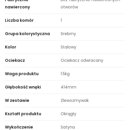
nawiercony
otworów
Liczba komór
1
Grupa kolorystyczna
Srebrny
Kolor
Stalowy
Ociekacz
Ociekacz odwracany
Waga produktu
1.5kg
Głębokość wnęki
414mm
W zestawie
Zlewozmywak
Kształt produktu
Okrągły
Wykończenie
Satyna