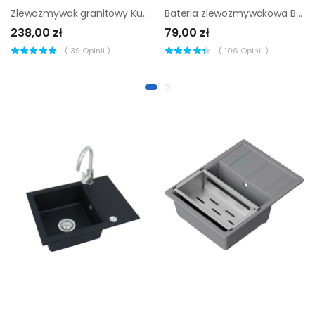
Zlewozmywak granitowy Kuchinox One 1-komorowy 48 x 39 cm
Bateria zlewozmywakowa Brigg chrom
238,00 zł
79,00 zł
(
39
Opinii )
(
106
Opinii )