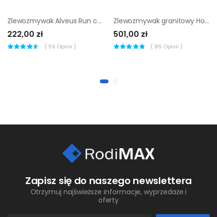
Zlewozmywak Alveus Run czarny bateria inox
Zlewozmywak granitowy Horizon 1-komorowy z ociekaczem titan
222,00 zł
501,00 zł
(
59
Opinii )
(
86
Opinii )
Zapisz się do naszego newslettera
Otrzymuj najświeższe informacje, wyprzedaże i
oferty