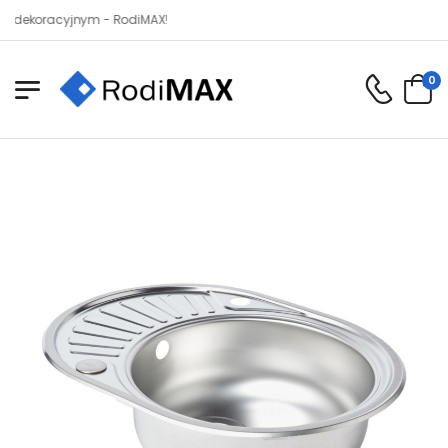
oracyjnym - RodiMAX!
0