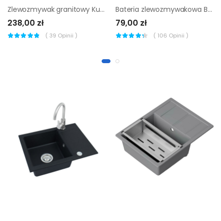
Zlewozmywak granitowy Kuchinox One 1-komorowy 48 x 39 cm
Bateria zlewozmywakowa Brigg chrom
238,00 zł
79,00 zł
(
39
Opinii )
(
106
Opinii )