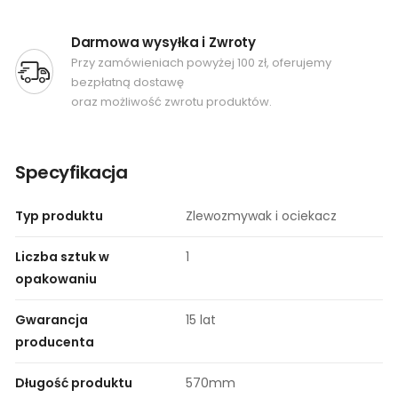
Darmowa wysyłka i Zwroty
Przy zamówieniach powyżej 100 zł, oferujemy
bezpłatną dostawę
oraz możliwość zwrotu produktów.
Specyfikacja
Typ produktu
Zlewozmywak i ociekacz
Liczba sztuk w
1
opakowaniu
Gwarancja
15 lat​
producenta
Długość produktu
570mm