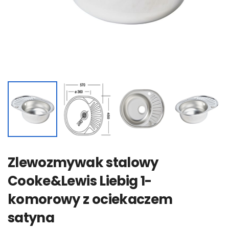
Zlewozmywak stalowy
Cooke&Lewis Liebig 1-
komorowy z ociekaczem
satyna