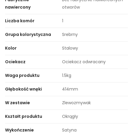
nawiercony
otworów
Liczba komór
1
Grupa kolorystyczna
Srebrny
Kolor
Stalowy
Ociekacz
Ociekacz odwracany
Waga produktu
1.5kg
Głębokość wnęki
414mm
W zestawie
Zlewozmywak
Kształt produktu
Okrągły
Wykończenie
Satyna