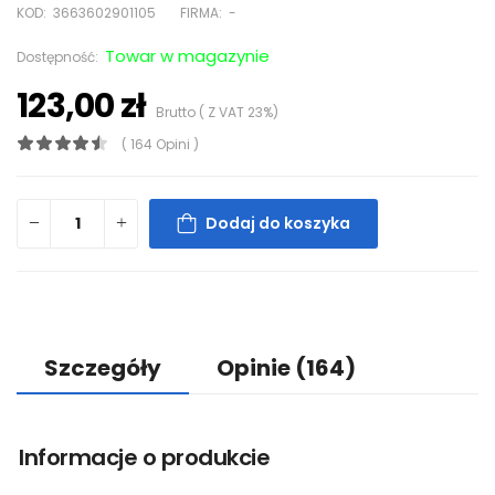
KOD:
3663602901105
FIRMA:
-
Towar w magazynie
Dostępność:
123,00 zł
Brutto ( Z VAT 23%)
( 164 Opini )
Dodaj do koszyka
Szczegóły
Opinie
(164)
Informacje o produkcie