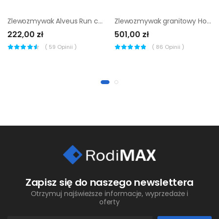
Zlewozmywak Alveus Run czarny bateria inox
Zlewozmywak granitowy Horizon 1-komorowy z ociekaczem titan
222,00 zł
501,00 zł
(
59
Opinii )
(
86
Opinii )
Zapisz się do naszego newslettera
Otrzymuj najświeższe informacje, wyprzedaże i
oferty