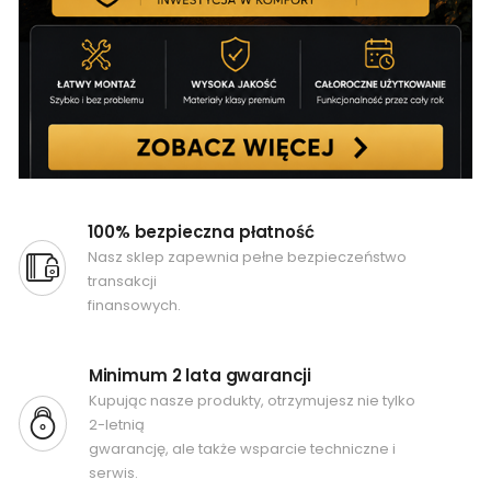
100% bezpieczna płatność
Nasz sklep zapewnia pełne bezpieczeństwo
transakcji
finansowych.
Minimum 2 lata gwarancji
Kupując nasze produkty, otrzymujesz nie tylko
2-letnią
gwarancję, ale także wsparcie techniczne i
serwis.