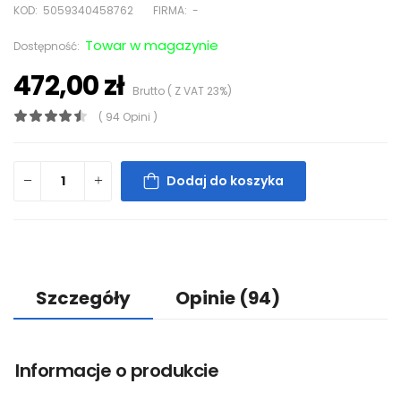
KOD:
5059340458762
FIRMA:
-
Towar w magazynie
Dostępność:
472,00 zł
Brutto ( Z VAT 23%)
( 94 Opini )
Dodaj do koszyka
Szczegóły
Opinie
(94)
Informacje o produkcie