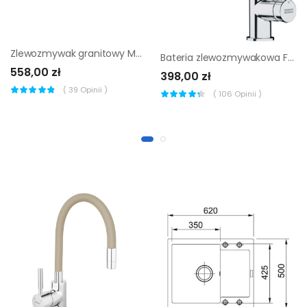
Zlewozmywak granitowy Massimo 1-komorowy bez odpływu czarny metalik + akcesoria
Bateria zlewozmywakowa Franke Lina Pull-Out chrom
558,00 zł
398,00 zł
(
39
Opinii )
(
106
Opinii )