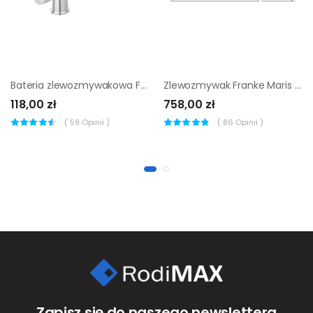
Bateria zlewozmywakowa Ferro Zorba z elastyczną wylewką beżowa
Zlewozmywak Franke Maris 611-62 biały polarny
118,00 zł
758,00 zł
(
59
Opinii )
(
86
Opinii )
Zapisz się do naszego newslettera