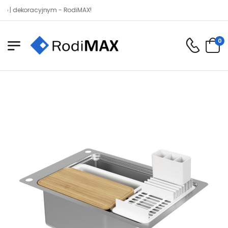
ekoracyjnym - RodiMAX!
0