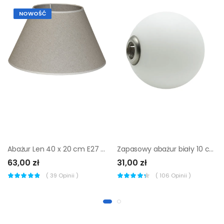
NOWOŚĆ
Abażur Len 40 x 20 cm E27 Art Abażur
Zapasowy abażur biały 10 cm Inspire
63,00 zł
31,00 zł
(
39
Opinii )
(
106
Opinii )