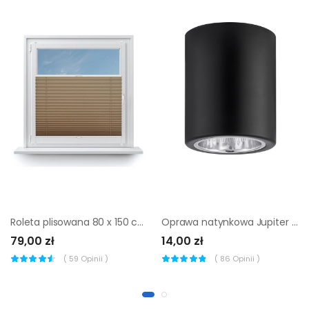
Roleta plisowana 80 x 150 cm beżowa Inspire
Oprawa natynkowa Jupiter czarna E27 Inspire
79,00 zł
14,00 zł
(
59
Opinii )
(
86
Opinii )