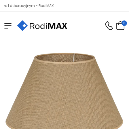
dekoracyjnym - RodiMAX!
0