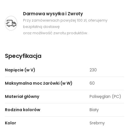
Darmowa wysyłka i Zwroty
Przy zamówieniach powyżej 100 zł, oferujemy
bezpłatną dostawę
oraz możliwość zwrotu produktów.
Specyfikacja
Napięcie (w V)
230
Maksymalna moc żarówki (w W)
60
Materiał główny
Poliwęglan (PC)
Rodzina kolorów
Biały
Kolor
Srebrny