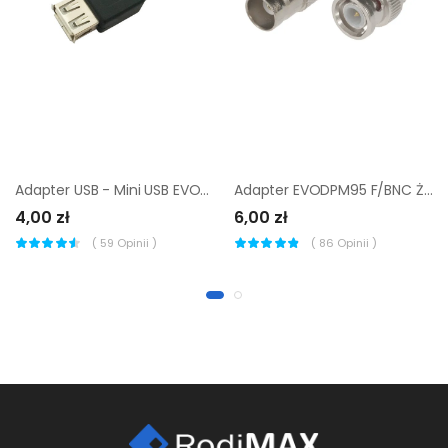
Adapter USB - Mini USB EVODPM124 EVOLOGY
Adapter EVODPM95 F/BNC ŻEŃSKI + F/BNC MĘSKI EVOLOGY
4,00 zł
6,00 zł
(
59
Opinii )
(
86
Opinii )