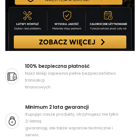
100% bezpieczna płatność
Nasz sklep zapewnia pełne bezpieczeństwo
transakcji
finansowych.
Minimum 2 lata gwarancji
Kupując nasze produkty, otrzymujesz nie tylko
2-letnią
gwarancję, ale także wsparcie techniczne i
serwis.