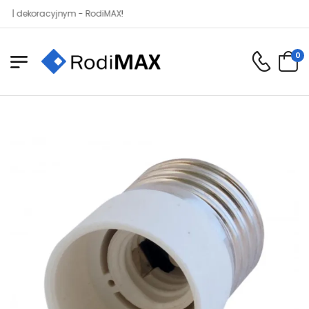
ekoracyjnym - RodiMAX!
0