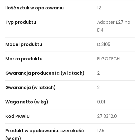
Ilość sztuk w opakowaniu
12
Typ produktu
Adapter E27 na
E14
Model produktu
D.3105
Marka produktu
ELGOTECH
Gwarancja producenta (w latach)
2
Gwarancja (w latach)
2
Waga netto (w kg)
0.01
Kod PKWiU
27.33.12.0
Produkt w opakowaniu: szerokość
12.5
(w cm)