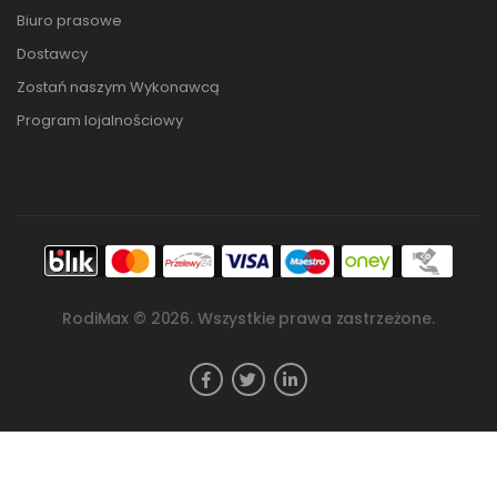
Biuro prasowe
Dostawcy
Zostań naszym Wykonawcą
Program lojalnościowy
RodiMax ©
2026
. Wszystkie prawa zastrzeżone.