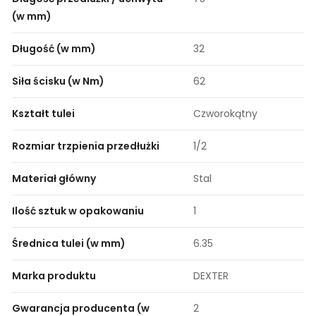
(w mm)
Długość (w mm)
32
Siła ścisku (w Nm)
62
Kształt tulei
Czworokątny
Rozmiar trzpienia przedłużki
1/2
Materiał główny
Stal
Ilość sztuk w opakowaniu
1
Średnica tulei (w mm)
6.35
Marka produktu
DEXTER
Gwarancja producenta (w
2