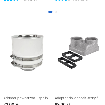
Adapter powietrzno - spalinowy 60/100 mm biały SPIROFLEX
Adapter do jednoski szary 57,8 mm COMFOAIR
73,00 zł
99,00 zł