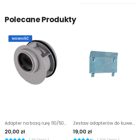
Polecane Produkty
NOWOŚĆ
Adapter na bosą rurę 110/50 mm PLAST BRNO
Zestaw adapterów do kuwet 6 szt.
20,00 zł
19,00 zł
(
39
Opinii )
(
106
Opinii )