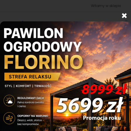
Witamy w sklepie budowano |
×
0