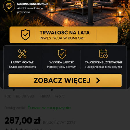
Adapter do wierteł koronowych
R 1/2'' M na 1 1/4'' M
KOD:
TRL-381983
FIRMA:
Tyrolit
Towar w magazynie
Dostępność:
287,00 zł
Brutto ( Z VAT 23%)