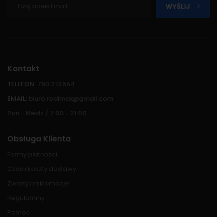
WYŚLIJ
Kontakt
TELEFON:
760 213 554
EMAIL:
biuro.rodimax@gmail.com
Pon - Niedz / 7:00 - 21:00
Obsługa Klienta
Formy płatności
Czas i koszty dostawy
Zwroty i reklamacje
Regulaminy
Pomoc