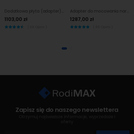
Dodatkowa płyta (adapter) dla statywów Dr. Schulze Drill 50
Adapter do mocowania narzędzi Dr.Schulze dbs 620 4h
1103,00 zł
1287,00 zł
(
59
Opinii )
(
86
Opinii )
Zapisz się do naszego newslettera
Otrzymuj najświeższe informacje, wyprzedaże i
oferty