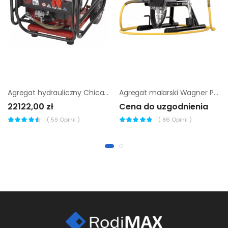
Agregat hydrauliczny Chicago Pneumatic PAC E6
Agregat malarski Wagner ProSpray PS 3.20
22122,00 zł
Cena do uzgodnienia
(
59
Opinii )
(
86
Opinii )