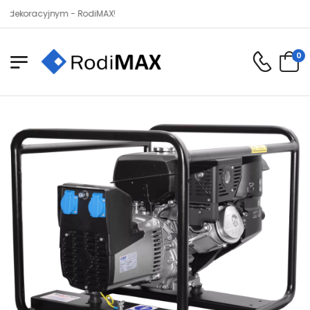
racyjnym - RodiMAX!
0