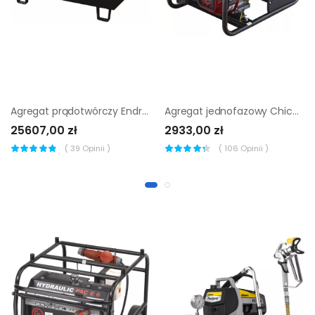
Agregat prądotwórczy Endress ESE 606 YS-GT ES ISO DI
Agregat jednofazowy Chicago Pneumatic CPPG 2.3 |
25607,00 zł
2933,00 zł
(
39
Opinii )
(
106
Opinii )