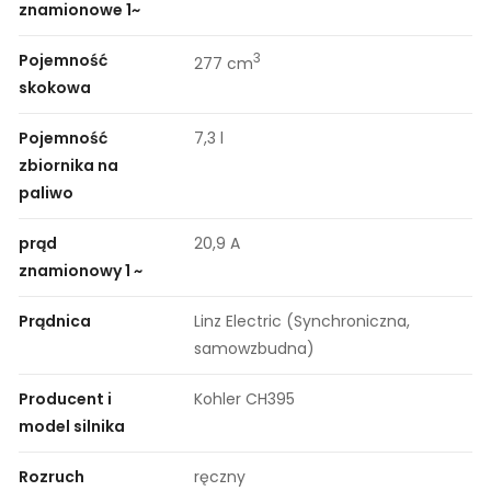
znamionowe 1~
Pojemność
3
277 cm
skokowa
Pojemność
7,3 l
zbiornika na
paliwo
prąd
20,9 A
znamionowy 1 ~
Prądnica
Linz Electric (Synchroniczna,
samowzbudna)
Producent i
Kohler CH395
model silnika
Rozruch
ręczny