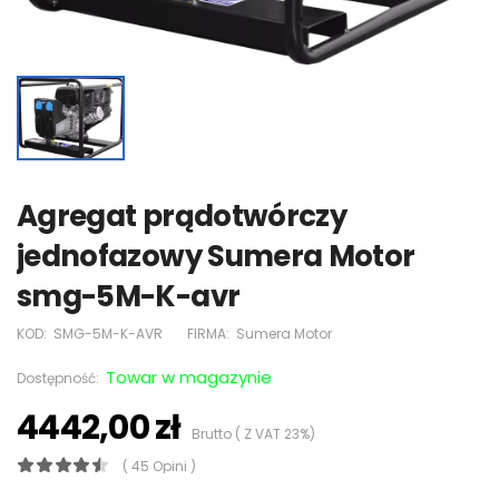
Agregat prądotwórczy
jednofazowy Sumera Motor
smg-5M-K-avr
KOD:
SMG-5M-K-AVR
FIRMA:
Sumera Motor
Towar w magazynie
Dostępność:
4442,00 zł
Brutto ( Z VAT 23%)
( 45 Opini )