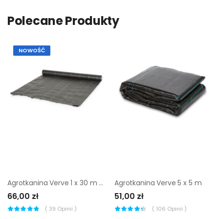
Polecane Produkty
NOWOŚĆ
Agrotkanina Verve 1 x 30 m rolka
Agrotkanina Verve 5 x 5 m
66,00 zł
51,00 zł
(
39
Opinii )
(
106
Opinii )