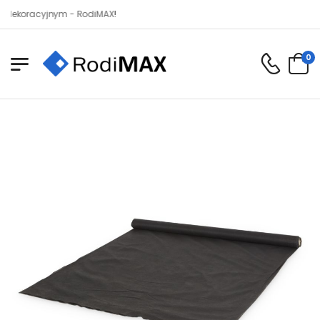
racyjnym - RodiMAX!
0