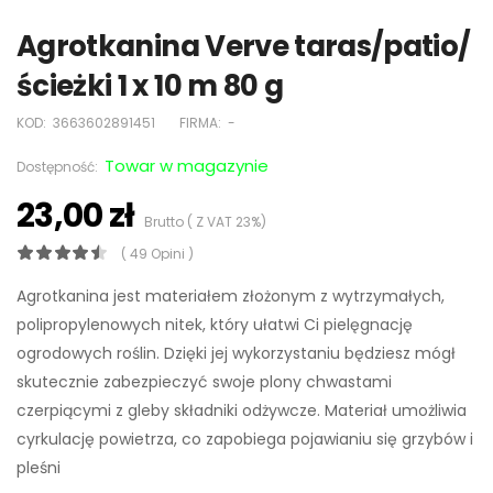
Agrotkanina Verve taras/patio/
ścieżki 1 x 10 m 80 g
KOD:
3663602891451
FIRMA:
-
Towar w magazynie
Dostępność:
23,00 zł
Brutto ( Z VAT 23%)
( 49 Opini )
Agrotkanina jest materiałem złożonym z wytrzymałych,
polipropylenowych nitek, który ułatwi Ci pielęgnację
ogrodowych roślin. Dzięki jej wykorzystaniu będziesz mógł
skutecznie zabezpieczyć swoje plony chwastami
czerpiącymi z gleby składniki odżywcze. Materiał umożliwia
cyrkulację powietrza, co zapobiega pojawianiu się grzybów i
pleśni