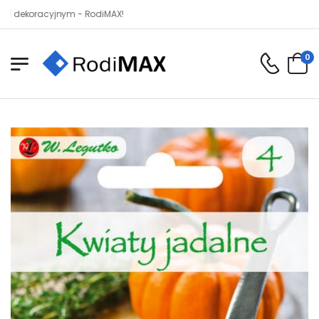
acyjnym - RodiMAX!
0