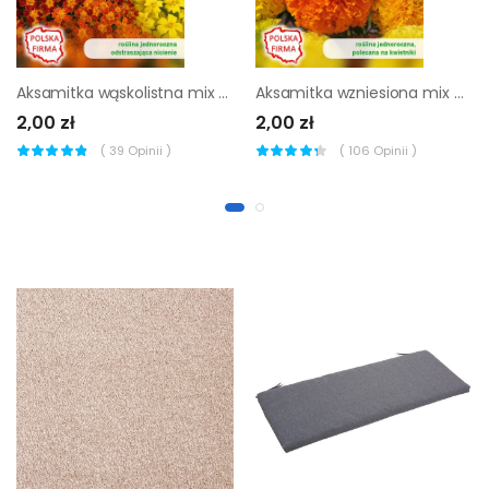
Aksamitka wąskolistna mix nasiona tradycyjne W.Legutko
Aksamitka wzniesiona mix nasiona tradycyjne W.Legutko
2,00 zł
2,00 zł
(
39
Opinii )
(
106
Opinii )