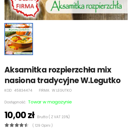
Aksamitka rozpierzchła mix
nasiona tradycyjne W.Legutko
KOD:
45834474
FIRMA:
W.LEGUTKO
Towar w magazynie
Dostępność:
10,00 zł
Brutto ( Z VAT 23%)
( 129 Opini )