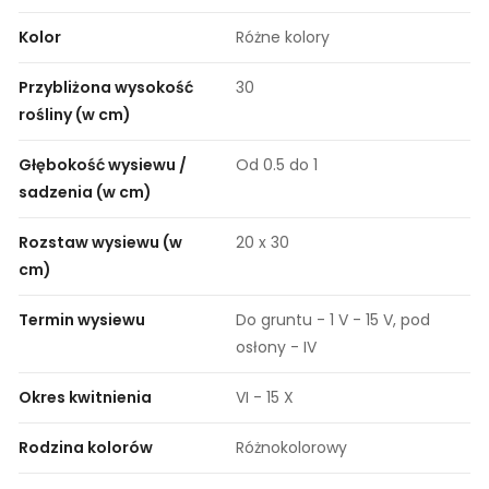
Kolor
Różne kolory
Przybliżona wysokość
30
rośliny (w cm)
Głębokość wysiewu /
Od 0.5 do 1
sadzenia (w cm)
Rozstaw wysiewu (w
20 x 30
cm)
Termin wysiewu
Do gruntu - 1 V - 15 V, pod
osłony - IV
Okres kwitnienia
VI - 15 X
Rodzina kolorów
Różnokolorowy