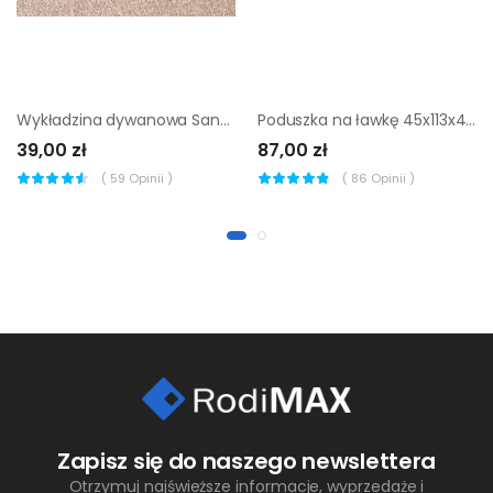
Wykładzina dywanowa Santa Fe kremowa 4 m
Poduszka na ławkę 45x113x4 cm Neapoli antracytowa Patio
39,00 zł
87,00 zł
(
59
Opinii )
(
86
Opinii )
Zapisz się do naszego newslettera
Otrzymuj najświeższe informacje, wyprzedaże i