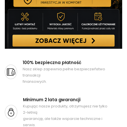
100% bezpieczna płatność
Nasz sklep zapewnia pełne bezpieczeństwo
transakcji
finansowych.
Minimum 2 lata gwarancji
Kupując nasze produkty, otrzymujesz nie tylko
2-letnią
gwarancję, ale także wsparcie techniczne i
serwis.