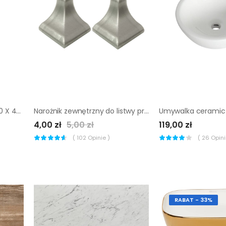
Blat łazienkowy NATURAL120 X 48.5 SENSEA
Narożnik zewnętrzny do listwy przyblatowej LB15 2 szt. Korner
4,00 zł
5,00 zł
119,00 zł
(
102
Opinie )
(
26
Opinii
RABAT - 33%