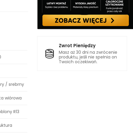
Zwrot Pieniędzy
Masz aż 30 dni na zwrócenie
0
produktu, jeśli nie spełnia on
Twoich oczekiwań.
ry / srebrny
ta wiórowa
blony R13
uktura