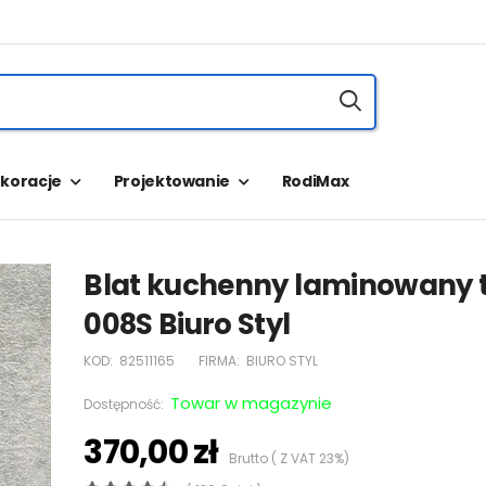
koracje
Projektowanie
RodiMax
Blat kuchenny laminowany 
008S Biuro Styl
KOD:
82511165
FIRMA:
BIURO STYL
Towar w magazynie
Dostępność:
370,00 zł
Brutto ( Z VAT 23%)