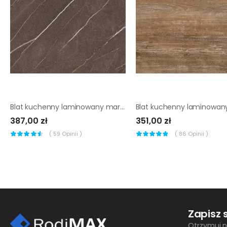
Blat kuchenny laminowany marmur sao 733S Biuro Styl
387,00 zł
351,00 zł
(
59
Opinii )
(
86
Opinii )
Zapisz 
Otrzymuj n