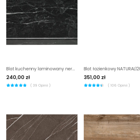
Blat kuchenny laminowany nero portoro Pfleiderer
240,00 zł
351,00 zł
(
39
Opinii )
(
106
Opinii )