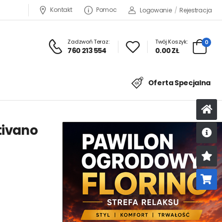
Kontakt
Pomoc
Logowanie
/
Rejestracja
Zadzwoń Teraz:
Twój Koszyk:
0
760 213 554
0.00 ZŁ
Oferta Specjalna
tivano
U
K