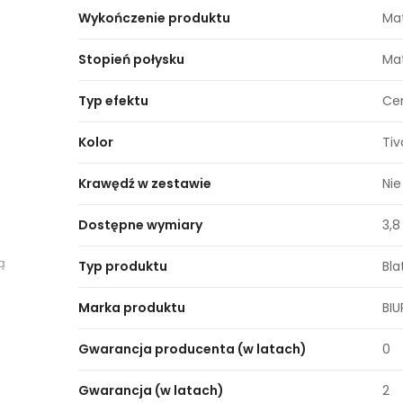
Wykończenie produktu
Ma
Stopień połysku
Ma
Typ efektu
Ce
Kolor
Ti
Krawędź w zestawie
Nie
Dostępne wymiary
3,8
ą
Typ produktu
Bl
Marka produktu
BI
Gwarancja producenta (w latach)
0
Gwarancja (w latach)
2