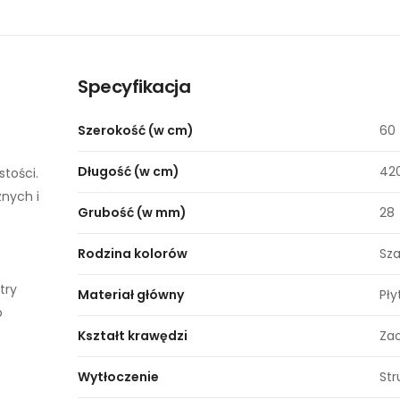
Specyfikacja
Szerokość (w cm)
60
Długość (w cm)
42
stości.
nych i
Grubość (w mm)
28
Rodzina kolorów
Sza
try
Materiał główny
Pły
o
Kształt krawędzi
Zao
Wytłoczenie
Str