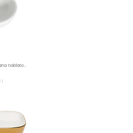
Umywalka ceramiczna nablatowa Round 38 Sensea
 )