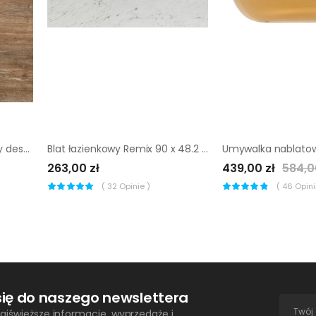
Blat kuchenny laminowany deska karaibska 346S Biuro Styl
Blat łazienkowy Remix 90 x 48.2 Sensea
263,00 zł
439,00 zł
584,0
(
32
Opinie )
(
46
Opinii
się do naszego newslettera
ajświeższe informacje, wyprzedaże i