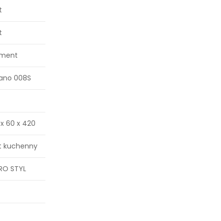
t
t
ment
vano 008S
 x 60 x 420
at kuchenny
URO STYL