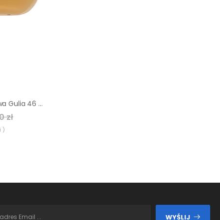
Umywalka nablatowa Gulia 46 X 32.5 Domino
0 zł
 )
WYŚLIJ