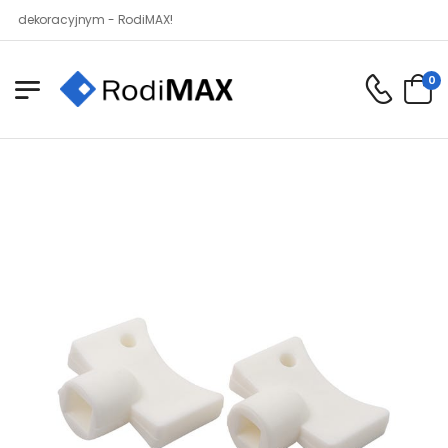
koracyjnym - RodiMAX!
0