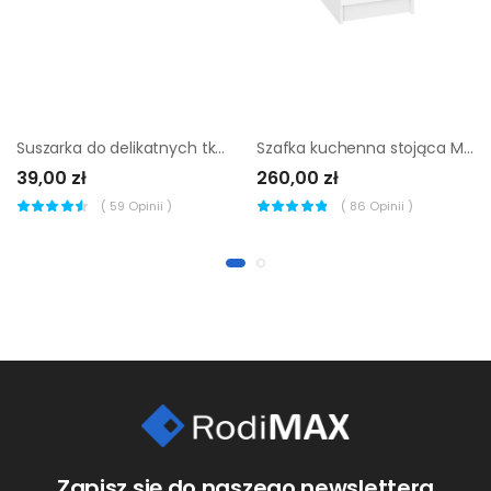
Suszarka do delikatnych tkanin Sensitive AIR Leifheit
Szafka kuchenna stojąca Miami 40 cm kolor biały
39,00 zł
260,00 zł
(
59
Opinii )
(
86
Opinii )
Zapisz się do naszego newslettera