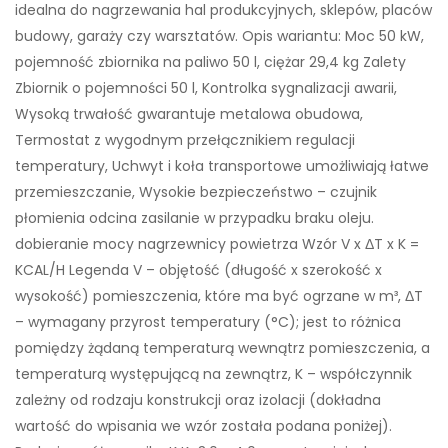
idealna do nagrzewania hal produkcyjnych, sklepów, placów
budowy, garaży czy warsztatów. Opis wariantu: Moc 50 kW,
pojemność zbiornika na paliwo 50 l, ciężar 29,4 kg Zalety
Zbiornik o pojemności 50 l, Kontrolka sygnalizacji awarii,
Wysoką trwałość gwarantuje metalowa obudowa,
Termostat z wygodnym przełącznikiem regulacji
temperatury, Uchwyt i koła transportowe umożliwiają łatwe
przemieszczanie, Wysokie bezpieczeństwo – czujnik
płomienia odcina zasilanie w przypadku braku oleju.
dobieranie mocy nagrzewnicy powietrza Wzór V x ΔT x K =
KCAL/H Legenda V – objętość (długość x szerokość x
wysokość) pomieszczenia, które ma być ogrzane w m³, ΔT
– wymagany przyrost temperatury (°C); jest to różnica
pomiędzy żądaną temperaturą wewnątrz pomieszczenia, a
temperaturą występującą na zewnątrz, K – współczynnik
zależny od rodzaju konstrukcji oraz izolacji (dokładna
wartość do wpisania we wzór została podana poniżej).