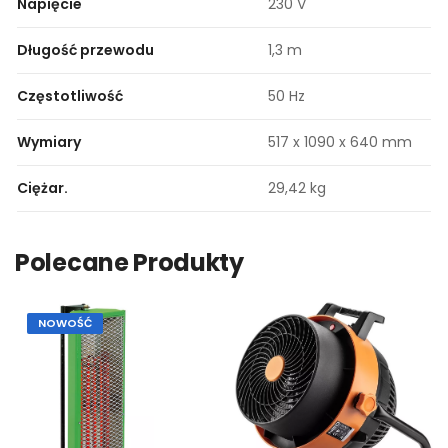
Napięcie
230 V
Długość przewodu
1,3 m
Częstotliwość
50 Hz
Wymiary
517 x 1090 x 640 mm
Ciężar.
29,42 kg
Polecane Produkty
NOWOŚĆ