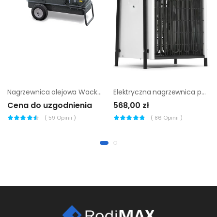
Nagrzewnica olejowa Wacker Neuson HI 35 D
Elektryczna nagrzewnica powietrza Trotec TDS 50
Cena do uzgodnienia
568,00 zł
(
59
Opinii )
(
86
Opinii )