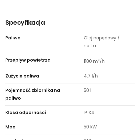
Specyfikacja
Paliwo
Olej napędowy /
nafta
Przepływ powietrza
³
1100 m
/h
Zużycie paliwa
4,7 l/h
Pojemność zbiornika na
50 l
paliwo
Klasa odporności
IP X4
Moc
50 kW