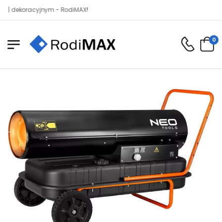
koracyjnym - RodiMAX!
0