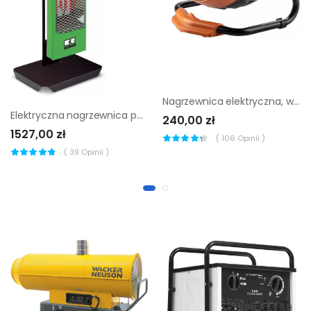
Nagrzewnica elektryczna, wentylator Neo Tools 90-071 |
Elektryczna nagrzewnica powietrza Remko EST
240,00 zł
1527,00 zł
(
106
Opinii )
(
39
Opinii )