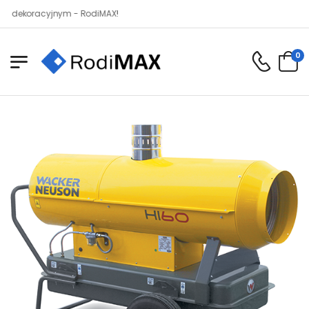
oracyjnym - RodiMAX!
0