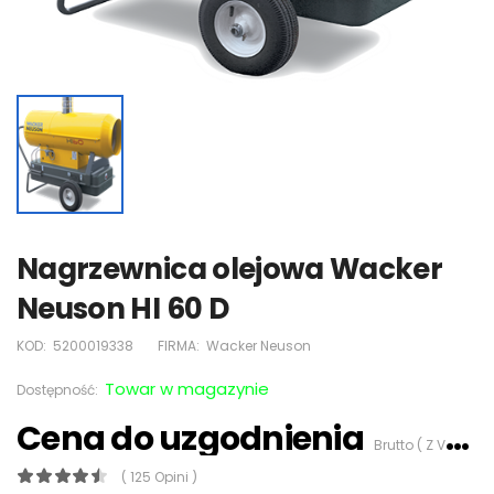
Nagrzewnica olejowa Wacker
Neuson HI 60 D
KOD:
5200019338
FIRMA:
Wacker Neuson
Towar w magazynie
Dostępność:
Cena do uzgodnienia
Brutto ( Z VAT 23%)
( 125 Opini )