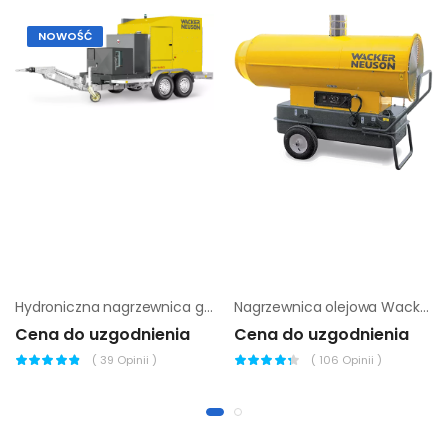
NOWOŚĆ
Hydroniczna nagrzewnica gruntu Wacker Neuson HSH 650
Nagrzewnica olejowa Wacker Neuson HI 35 D
Cena do uzgodnienia
Cena do uzgodnienia
(
39
Opinii )
(
106
Opinii )