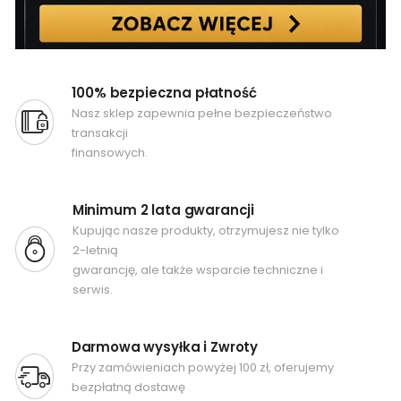
100% bezpieczna płatność
Nasz sklep zapewnia pełne bezpieczeństwo
transakcji
finansowych.
Minimum 2 lata gwarancji
Kupując nasze produkty, otrzymujesz nie tylko
2-letnią
gwarancję, ale także wsparcie techniczne i
serwis.
Darmowa wysyłka i Zwroty
Przy zamówieniach powyżej 100 zł, oferujemy
bezpłatną dostawę