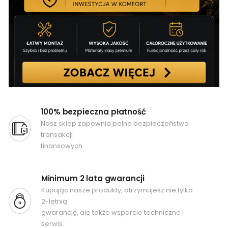
100% bezpieczna płatność
Nasz sklep zapewnia pełne bezpieczeństwo
transakcji
finansowych.
Minimum 2 lata gwarancji
Kupując nasze produkty, otrzymujesz nie tylko
2-letnią
gwarancję, ale także wsparcie techniczne i
serwis.