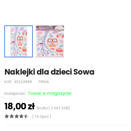
Naklejki dla dzieci Sowa
KOD:
45224886
FIRMA:
Towar w magazynie
Dostępność:
18,00 zł
Brutto ( Z VAT 23%)
( 74 Opini )