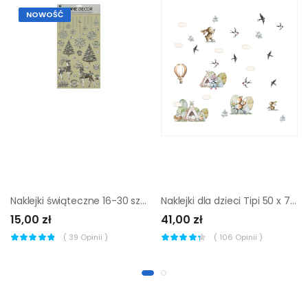
NOWOŚĆ
Naklejki świąteczne 16-30 szt. różne wzory
Naklejki dla dzieci Tipi 50 x 70 cm
15,00 zł
41,00 zł
(
39
Opinii )
(
106
Opinii )