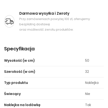
Darmowa wysyłka i Zwroty
Przy zamówieniach powyżej 100 zł, oferujemy
bezpłatną dostawę
oraz możliwość zwrotu produktów.
Specyfikacja
Wysokość (w cm)
50
Szerokość (w cm)
32
Typ produktu
Naklejka
Świecący
Nie
Naklejka na lodówkę
Tak