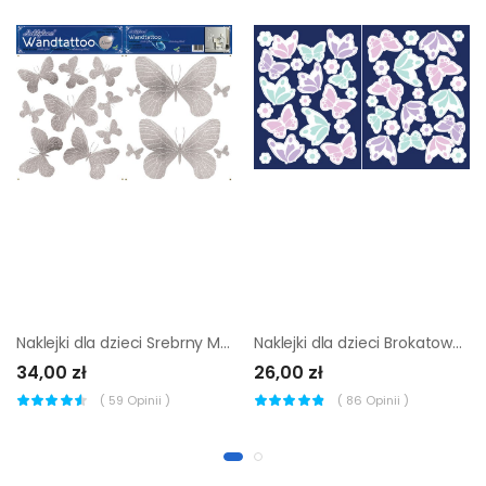
Naklejki dla dzieci Srebrny Motyl
Naklejki dla dzieci Brokatowa Wróżka
34,00 zł
26,00 zł
(
59
Opinii )
(
86
Opinii )