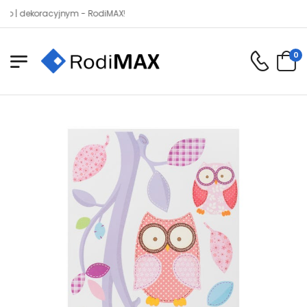
ekoracyjnym - RodiMAX!
0