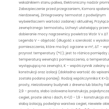
wskaźnikiem stanu paliwa, Elektroniczny nadzór płomi
Zabezpieczenie przed przegrzaniem, Komora spalania 
nierdzewnej, Zintegrowany termostat z podwójnym
wyświetlaczem wartości zadanej i aktualnej, Przyłącz
zewnętrznego termostatu, Uchwyt ułatwiający przen
dobieranie mocy nagrzewnicy powietrza Wzór V x ΔT 
Legenda V – objętość (długość x szerokość x wysoko
pomieszczenia, które ma być ogrzane w m³, ΔT – 
przyrost temperatury (°C); jest to różnica pomiędzy
temperaturą wewnątrz pomieszczenia, a temperatu
występującą na zewnątrz, K – współczynnik zależny o
konstrukcji oraz izolacji (dokładna wartość do wpisan
została podana poniżej). Rodzaj współczynnika K K=3,
prosty, nieizolowany budynek z drewna lub blachy falis
2,9 – prosta, słabo izolowana konstrukcja, pojedyncz
cegieł, proste okna i dach, K=1,0 - 1,9 – konstrukcja 
słabą izolacją, podwójna warstwa cegieł, niewiele oki