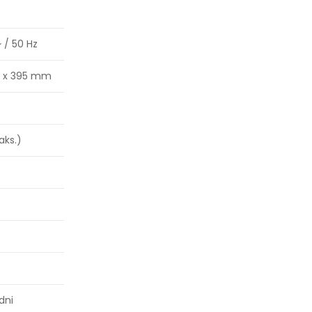
~ / 50 Hz
5 x 395 mm
aks.)
dni