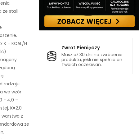
enia,
ze stali
e
oszenie.
x K = KCAL/H
Zwrot Pieniędzy
ść)
Masz aż 30 dni na zwrócenie
wymagany
produktu, jeśli nie spełnia on
Twoich oczekiwań.
 żądaną
rą
d rodzaju
ia we wzór
0 - 4,0 –
tej, K=2,0 -
a warstwa z
standardowa ze
en,