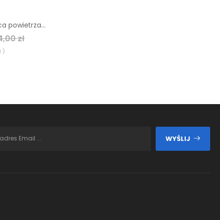
Olejowa nagrzewnica powietrza Trotec IDE 60
,00 zł
 )
WYŚLIJ