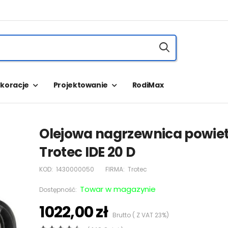
koracje
Projektowanie
RodiMax
Olejowa nagrzewnica powie
Trotec IDE 20 D
KOD:
1430000050
FIRMA:
Trotec
Towar w magazynie
Dostępność:
1022,00 zł
Brutto ( Z VAT 23%)