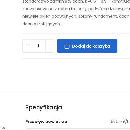
standardowo zamknięty dach, K=0,6 - 0,9 – konstruk
zaawansowana z dobrą izolacją, podwójnie izolowana
niewiele okien podwójnych, solidny fundament, dach
dobrze izolujących.
Dodaj do koszyka
Specyfikacja
Przepływ powietrza
650 m³/h
a w