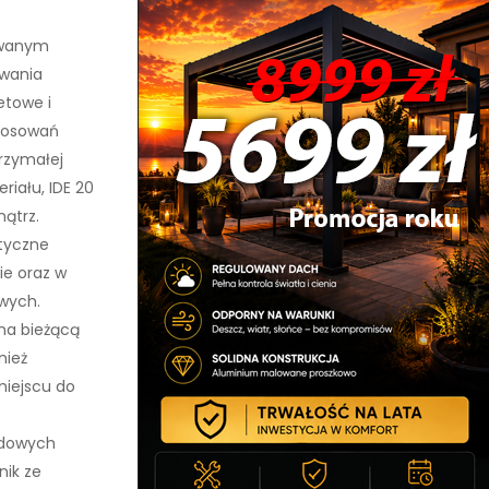
owanym
ewania
etowe i
stosowań
trzymałej
iału, IDE 20
nątrz.
tyczne
ie oraz w
wych.
na bieżącą
nież
miejscu do
rdowych
nik ze