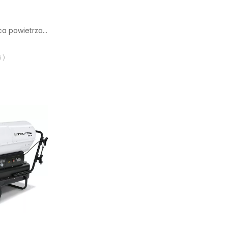
Olejowa nagrzewnica powietrza Trotec IDE 80
 )