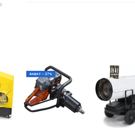
ą
RABAT - 27%