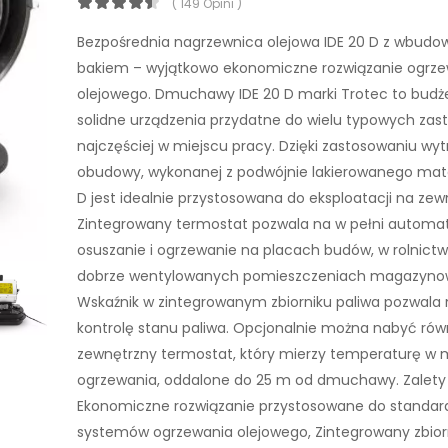
( 149 Opini )
Bezpośrednia nagrzewnica olejowa IDE 20 D z wbud
bakiem – wyjątkowo ekonomiczne rozwiązanie ogrz
olejowego. Dmuchawy IDE 20 D marki Trotec to budż
solidne urządzenia przydatne do wielu typowych za
najczęściej w miejscu pracy. Dzięki zastosowaniu wy
obudowy, wykonanej z podwójnie lakierowanego mater
D jest idealnie przystosowana do eksploatacji na zew
Zintegrowany termostat pozwala na w pełni automa
osuszanie i ogrzewanie na placach budów, w rolnictw
dobrze wentylowanych pomieszczeniach magazyno
Wskaźnik w zintegrowanym zbiorniku paliwa pozwala 
kontrolę stanu paliwa. Opcjonalnie można nabyć rów
zewnętrzny termostat, który mierzy temperaturę w 
ogrzewania, oddalone do 25 m od dmuchawy. Zalety
Ekonomiczne rozwiązanie przystosowane do standa
systemów ogrzewania olejowego, Zintegrowany zbior