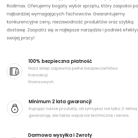
Rodimax. Oferujemy bogaty wybór sprzętu, który zaspokoi p
najbardziej wymagających fachowców. Gwarantujemy
konkurencyjne ceny, niezawodność produktów oraz szybką
dostawę. Zaopatrz się w najlepsze narzędzia i podnieś efekt
swojej pracy!
100% bezpieczna płatność
Nasz sklep zapewnia pełne bezpieczeństwo
transakcji
finansowych.
Minimum 2 lata gwarancji
Kupując nasze produkty, otrzymujesz nie tylko 2-letnią
gwarancję, ale także wsparcie techniczne i serwis.
Darmowa wysyłka i Zwroty