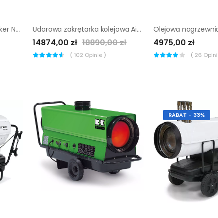
Nagrzewnica olejowa Wacker Neuson HI 260 Skid
Udarowa zakrętarka kolejowa Airtec MASTER 35 |
14874,00 zł
18890,00 zł
4975,00 zł
(
102
Opinie )
(
26
Opinii
RABAT - 33%