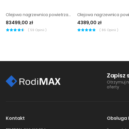
Olejowa nagrzewnica powietrza Remko HTL 200 EC |
83499,00 zł
4389,00 zł
(
59
Opinii )
(
86
Opinii )
Zapisz 
Otrzymuj n
oferty
Kontakt
Obsługa 