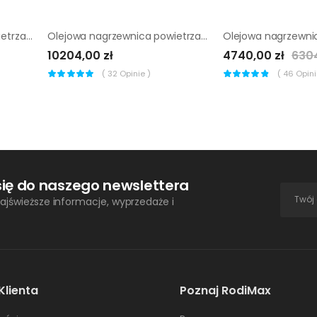
Olejowa nagrzewnica powietrza Trotec IDE 50
Olejowa nagrzewnica powietrza Remko ATK 25
10204,00 zł
4740,00 zł
6304
(
32
Opinie )
(
46
Opinii
się do naszego newslettera
ajświeższe informacje, wyprzedaże i
Klienta
Poznaj RodiMax