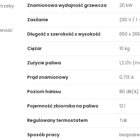
Znamionowa wydajność grzewcza
20 kW
otrzeby
Zasilanie
230 V / 1 
ywność
Długość x szerokość x wysokość
650 x 26
Ciężar
10 kg
Zużycie paliwa
1,2 l/h (m
Prąd znamionowy
0,713 A
Poziom hałasu
80 dB(A)
Pojemność zbiornika na paliwo
12 l
Regulowany termostatem
Tak
Sposób pracy
bezpośre