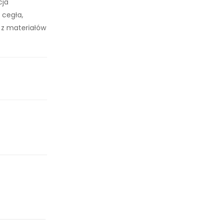
cja
 cegła,
 z materiałów