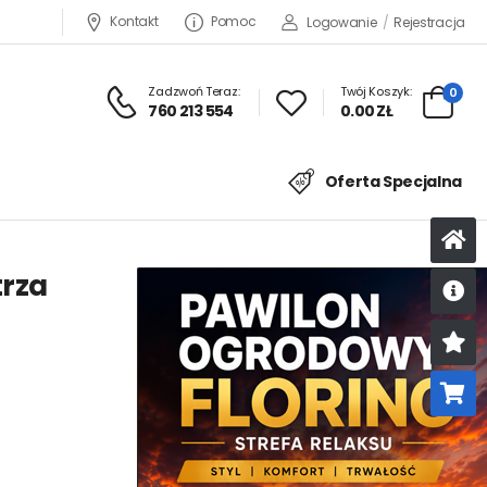
Kontakt
Pomoc
Logowanie
/
Rejestracja
Zadzwoń Teraz:
Twój Koszyk:
0
760 213 554
0.00 ZŁ
Oferta Specjalna
trza
U
K