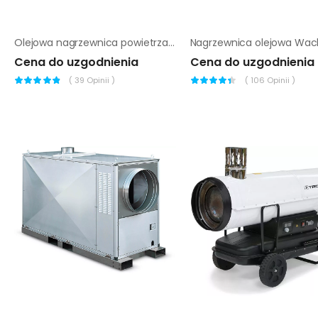
Olejowa nagrzewnica powietrza Trotec IDS 20 D
Cena do uzgodnienia
Cena do uzgodnienia
(
39
Opinii )
(
106
Opinii )