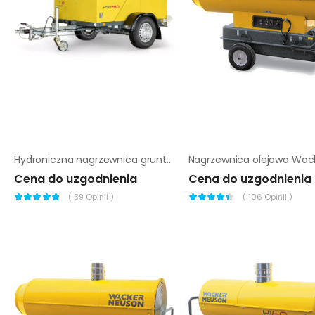
Hydroniczna nagrzewnica gruntu Wacker Neuson HSH 380 G
Cena do uzgodnienia
Cena do uzgodnienia
(
39
Opinii )
(
106
Opinii )