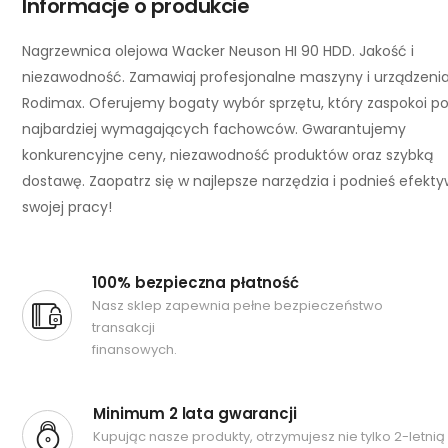
Informacje o produkcie
Nagrzewnica olejowa Wacker Neuson HI 90 HDD. Jakość i
niezawodność. Zamawiaj profesjonalne maszyny i urządzeni
Rodimax. Oferujemy bogaty wybór sprzętu, który zaspokoi p
najbardziej wymagających fachowców. Gwarantujemy
konkurencyjne ceny, niezawodność produktów oraz szybką
dostawę. Zaopatrz się w najlepsze narzędzia i podnieś efekt
swojej pracy!
100% bezpieczna płatność
Nasz sklep zapewnia pełne bezpieczeństwo
transakcji
finansowych.
Minimum 2 lata gwarancji
Kupując nasze produkty, otrzymujesz nie tylko 2-letnią