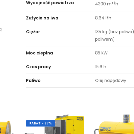
Wydajność powietrza
³
4300 m
/h
Zużycie paliwa
8,64 l/h
ą
Ciężar
135 kg (bez paliwa)
paliwem)
Moc cieplna
85 kW
Czas pracy
15,6 h
Paliwo
Olej napędowy
RABAT - 27%