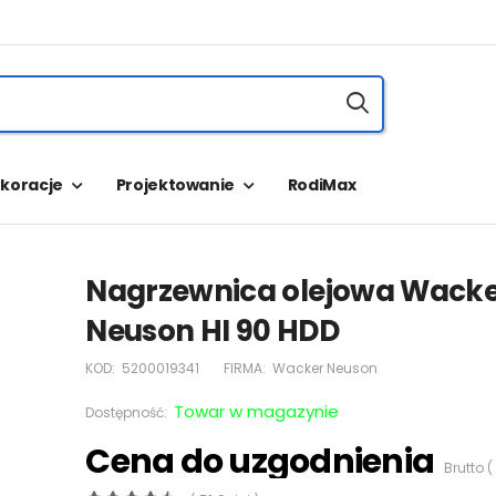
koracje
Projektowanie
RodiMax
Nagrzewnica olejowa Wack
Neuson HI 90 HDD
KOD:
5200019341
FIRMA:
Wacker Neuson
Towar w magazynie
Dostępność:
Cena do uzgodnienia
Brutto (