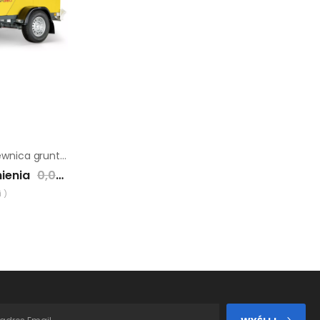
Hydroniczna nagrzewnica gruntu Wacker Neuson HSH 380 D
ienia
0,00 zł
 )