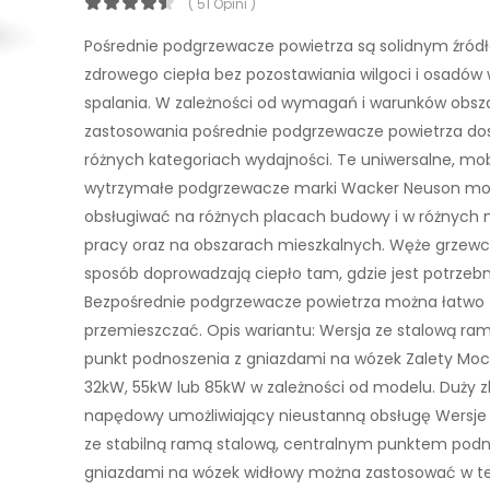
( 51 Opini )
Pośrednie podgrzewacze powietrza są solidnym źró
zdrowego ciepła bez pozostawiania wilgoci i osadów
spalania. W zależności od wymagań i warunków obsz
zastosowania pośrednie podgrzewacze powietrza do
różnych kategoriach wydajności. Te uniwersalne, mob
wytrzymałe podgrzewacze marki Wacker Neuson m
obsługiwać na różnych placach budowy i w różnych 
pracy oraz na obszarach mieszkalnych. Węże grzewc
sposób doprowadzają ciepło tam, gdzie jest potrzebn
Bezpośrednie podgrzewacze powietrza można łatwo
przemieszczać. Opis wariantu: Wersja ze stalową ram
punkt podnoszenia z gniazdami na wózek Zalety Moc
32kW, 55kW lub 85kW w zależności od modelu. Duży zb
napędowy umożliwiający nieustanną obsługę Wersje
ze stabilną ramą stalową, centralnym punktem podn
gniazdami na wózek widłowy można zastosować w t