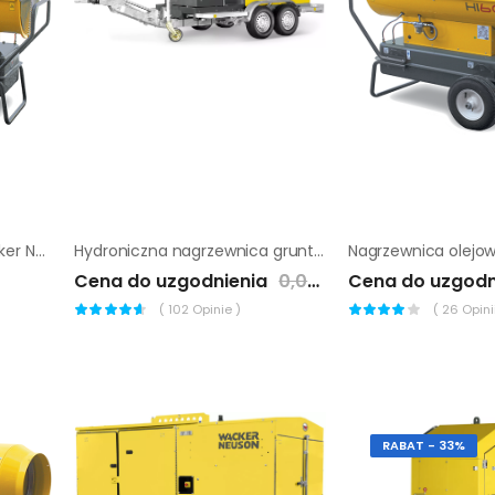
Nagrzewnica olejowa Wacker Neuson HI 90D
Hydroniczna nagrzewnica gruntu Wacker Neuson HSH 700
Cena do uzgodnienia
0,00 zł
Cena do uzgodn
(
102
Opinie )
(
26
Opinii
RABAT - 33%