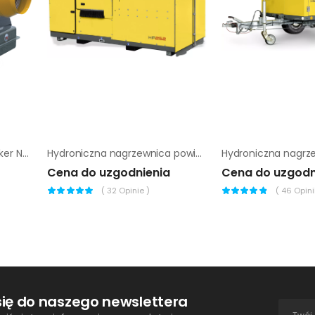
Nagrzewnica olejowa Wacker Neuson HI 60 HDD
Hydroniczna nagrzewnica powietrza Wacker Neuson HP 252
Cena do uzgodnienia
Cena do uzgodn
(
32
Opinie )
(
46
Opinii
się do naszego newslettera