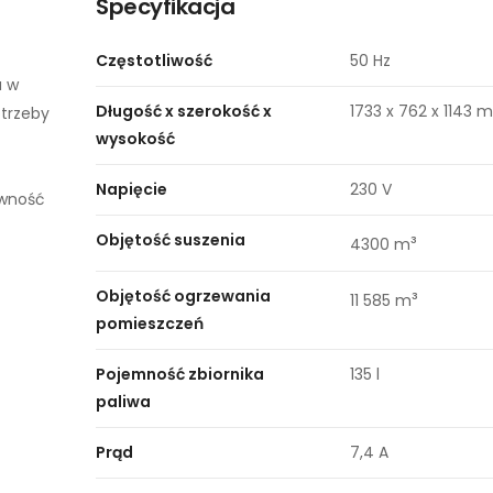
Specyfikacja
Częstotliwość
50 Hz
a w
Długość x szerokość x
1733 x 762 x 1143
otrzeby
wysokość
Napięcie
230 V
ywność
Objętość suszenia
³
4300 m
Objętość ogrzewania
³
11 585 m
pomieszczeń
Pojemność zbiornika
135 l
paliwa
Prąd
7,4 A