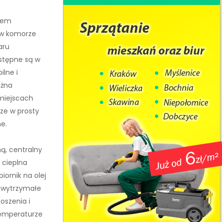
dłem
 w komorze
aru
stępne są w
ilne i
ożna
miejscach
ze w prosty
e.
ą, centralny
 cieplna
iornik na olej
 wytrzymałe
oszenia i
emperaturze