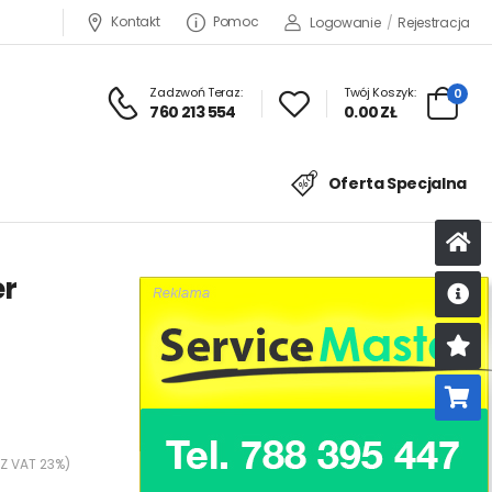
Kontakt
Pomoc
Logowanie
/
Rejestracja
Zadzwoń Teraz:
Twój Koszyk:
0
760 213 554
0.00 ZŁ
Oferta Specjalna
er
U
K
 Z VAT 23%)