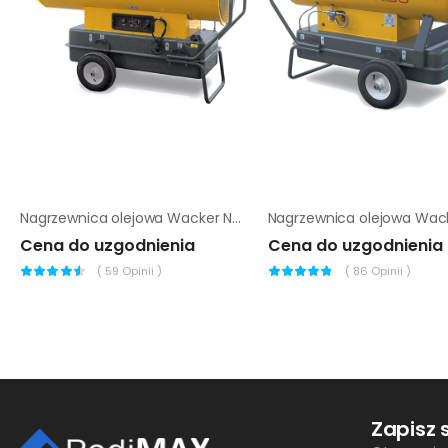
Nagrzewnica olejowa Wacker Neuson HI 35 D
Cena do uzgodnienia
Cena do uzgodnienia
(
59
Opinii )
(
86
Opinii )
Zapisz 