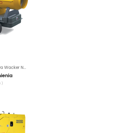
Nagrzewnica olejowa Wacker Neuson HI 60 D
ienia
 )